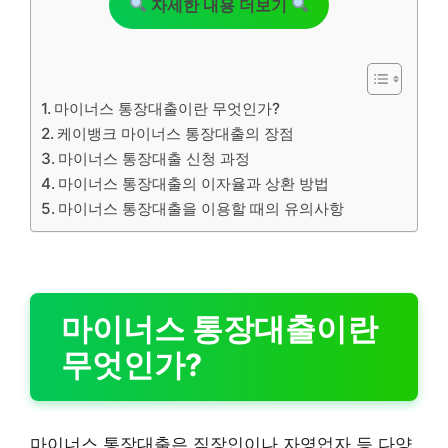
자세한 내용 더보기
마이너스 통장대출이란 무엇인가?
케이뱅크 마이너스 통장대출의 장점
마이너스 통장대출 신청 과정
마이너스 통장대출의 이자율과 상환 방법
마이너스 통장대출을 이용할 때의 유의사항
마이너스 통장대출이란
무엇인가?
마이너스 통장대출은 직장인이나 자영업자 등 다양