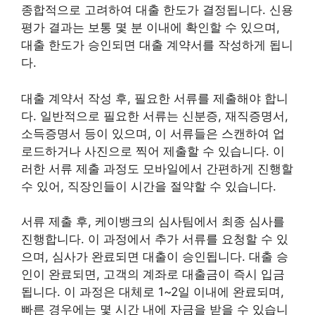
종합적으로 고려하여 대출 한도가 결정됩니다. 신용
평가 결과는 보통 몇 분 이내에 확인할 수 있으며,
대출 한도가 승인되면 대출 계약서를 작성하게 됩니
다.
대출 계약서 작성 후, 필요한 서류를 제출해야 합니
다. 일반적으로 필요한 서류는 신분증, 재직증명서,
소득증명서 등이 있으며, 이 서류들은 스캔하여 업
로드하거나 사진으로 찍어 제출할 수 있습니다. 이
러한 서류 제출 과정도 모바일에서 간편하게 진행할
수 있어, 직장인들이 시간을 절약할 수 있습니다.
서류 제출 후, 케이뱅크의 심사팀에서 최종 심사를
진행합니다. 이 과정에서 추가 서류를 요청할 수 있
으며, 심사가 완료되면 대출이 승인됩니다. 대출 승
인이 완료되면, 고객의 계좌로 대출금이 즉시 입금
됩니다. 이 과정은 대체로 1~2일 이내에 완료되며,
빠른 경우에는 몇 시간 내에 자금을 받을 수 있습니