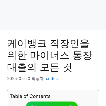
케이뱅크 직장인을
위한 마이너스 통장
대출의 모든 것
2025-05-20
작성자:
cratos
Table of Contents