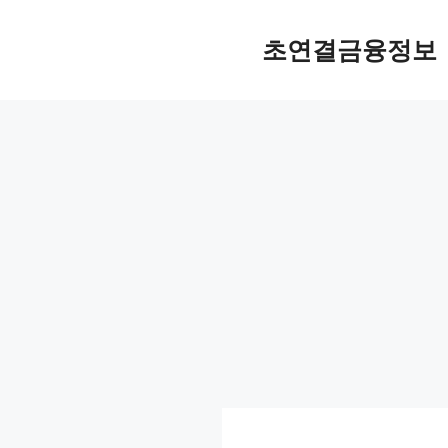
컨
텐
초연결금융정보
츠
로
건
너
뛰
기