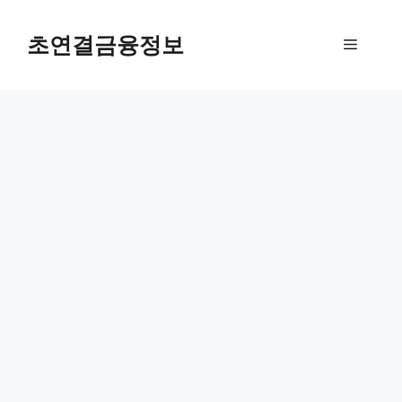
컨
텐
초연결금융정보
메
츠
로
뉴
건
너
뛰
기