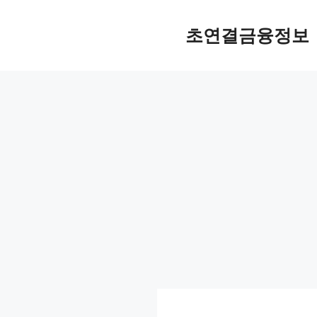
컨
텐
초연결금융정보
츠
로
건
너
뛰
기