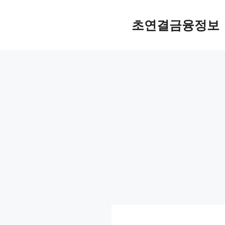
컨
텐
초연결금융정보
츠
로
건
너
뛰
기