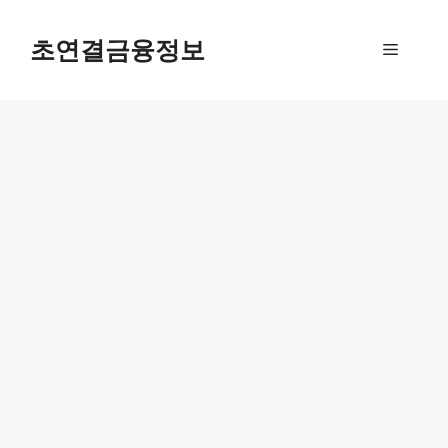
컨
텐
초연결금융정보
메
츠
로
뉴
건
너
뛰
기