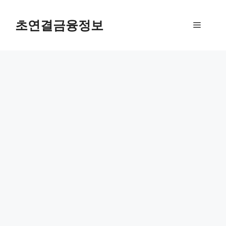
컨
텐
초연결금융정보
메
츠
로
뉴
건
너
뛰
기