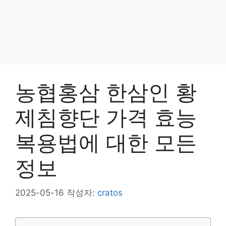
농협홍삼 한삼인 황
제침향단 가격 효능
복용법에 대한 모든
정보
2025-05-16
작성자:
cratos