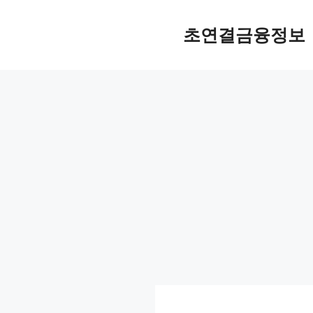
컨
텐
초연결금융정보
츠
로
건
너
뛰
기