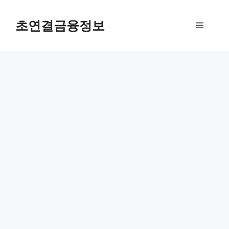
컨
텐
초연결금융정보
메
츠
로
뉴
건
너
뛰
기