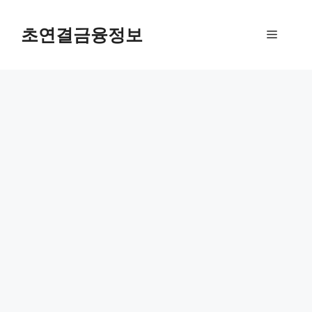
컨
텐
초연결금융정보
메
츠
로
뉴
건
너
뛰
기