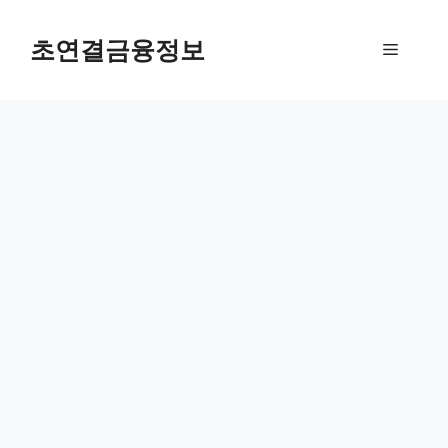
컨
텐
초연결금융정보
메
츠
로
뉴
건
너
뛰
기