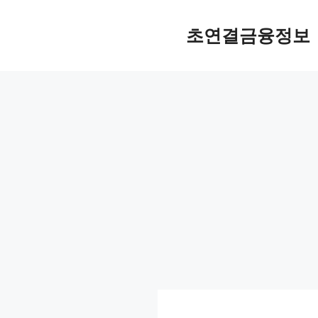
컨
텐
초연결금융정보
츠
로
건
너
뛰
기