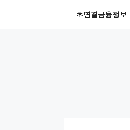
컨
텐
초연결금융정보
츠
로
건
너
뛰
기