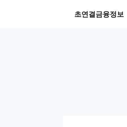
컨
텐
초연결금융정보
츠
로
건
너
뛰
기