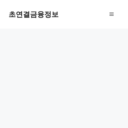
컨
텐
초연결금융정보
메
츠
로
뉴
건
너
뛰
기