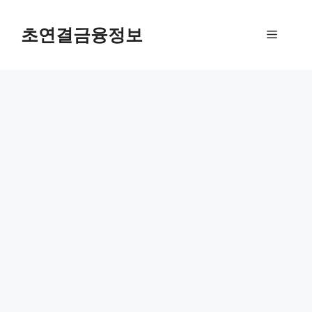
컨
텐
초연결금융정보
메
츠
로
뉴
건
너
뛰
기