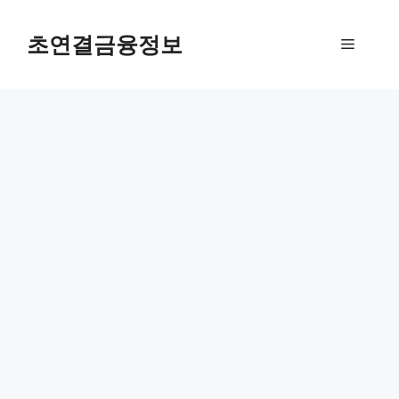
컨
텐
초연결금융정보
메
츠
로
뉴
건
너
뛰
기