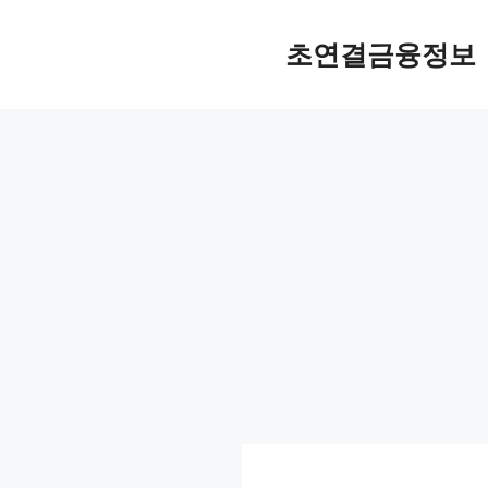
컨
텐
초연결금융정보
츠
로
건
너
뛰
기