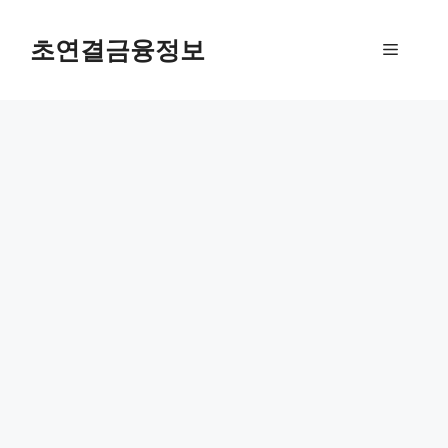
컨
텐
초연결금융정보
메
츠
로
뉴
건
너
뛰
기