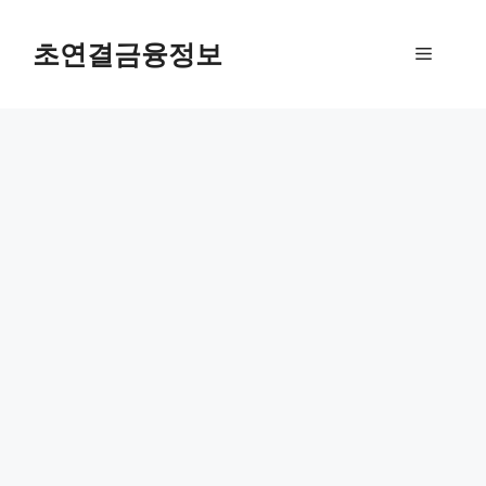
컨
텐
초연결금융정보
메
츠
로
뉴
건
너
뛰
기