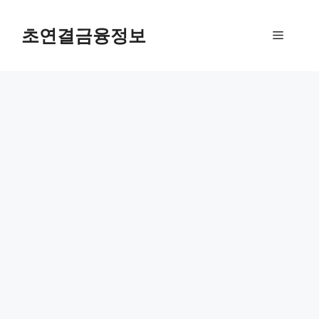
컨
텐
초연결금융정보
메
츠
로
뉴
건
너
뛰
기