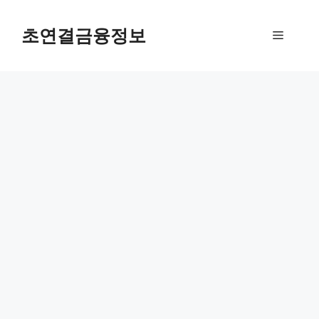
컨
텐
초연결금융정보
메
츠
로
뉴
건
너
뛰
기