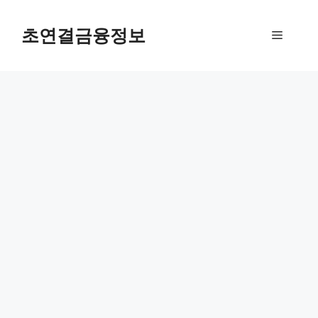
컨
텐
초연결금융정보
메
츠
로
뉴
건
너
뛰
기