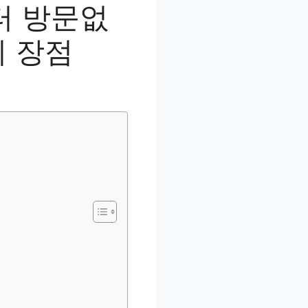
터 방문없
의 장점