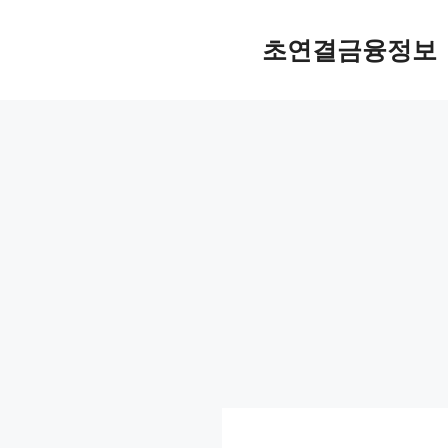
컨
텐
초연결금융정보
츠
로
건
너
뛰
기