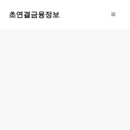
컨
텐
초연결금융정보
메
츠
로
뉴
건
너
뛰
기