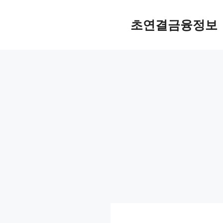
컨
텐
초연결금융정보
츠
로
건
너
뛰
기