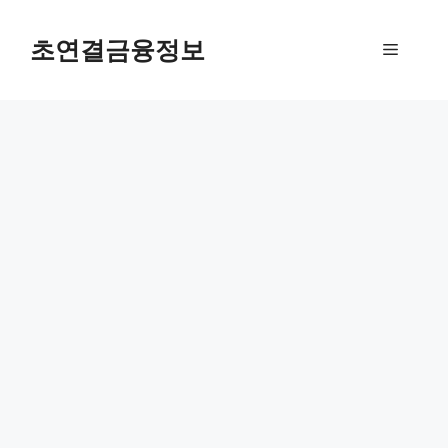
컨
텐
초연결금융정보
메
츠
로
뉴
건
너
뛰
기