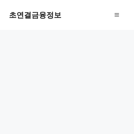
컨
텐
초연결금융정보
메
츠
로
뉴
건
너
뛰
기