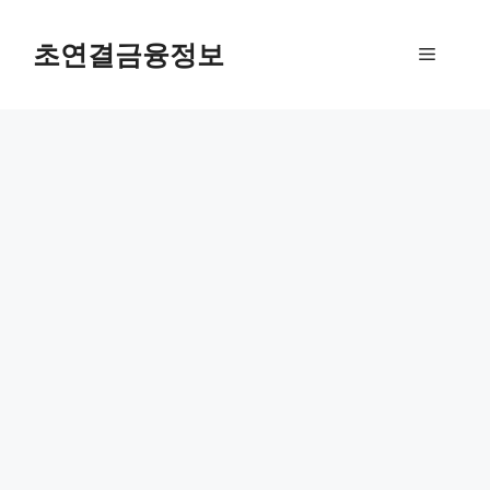
컨
텐
초연결금융정보
메
츠
로
뉴
건
너
뛰
기