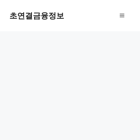
컨
텐
초연결금융정보
메
츠
로
뉴
건
너
뛰
기