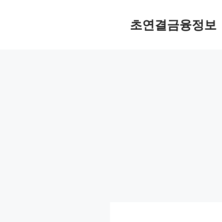
컨
텐
초연결금융정보
츠
로
건
너
뛰
기