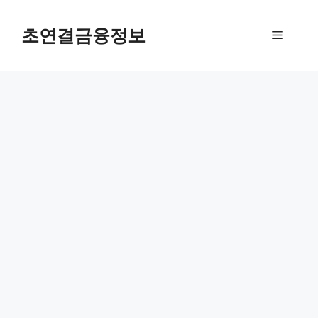
컨
텐
초연결금융정보
메
츠
로
뉴
건
너
뛰
기