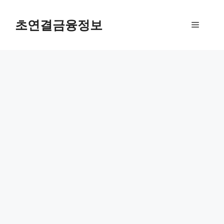
컨
텐
초연결금융정보
메
츠
로
뉴
건
너
뛰
기