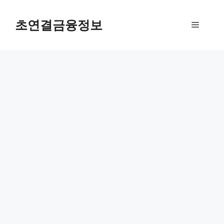
컨
텐
초연결금융정보
메
츠
로
뉴
건
너
뛰
기