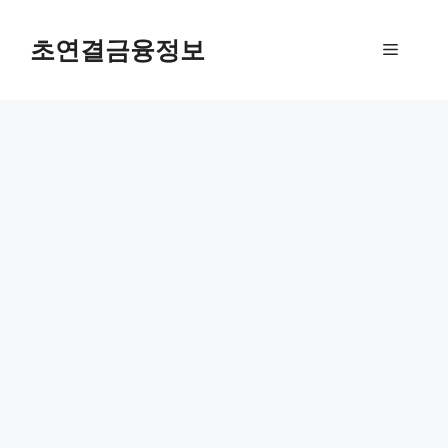
컨
텐
초연결금융정보
메
츠
로
뉴
건
너
뛰
기